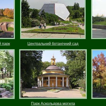
 парк
Центральний ботанічний сад
Парк Аскольдова могила