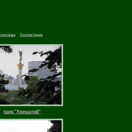
олосієва
Солом'янки
парк "Хрещатий"