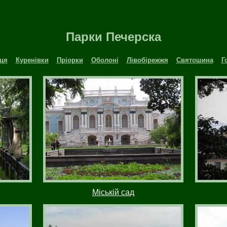
Парки Печерска
ця
Куренівки
Пріорки
Оболоні
Лівобірежжя
Святошина
Г
Міській сад