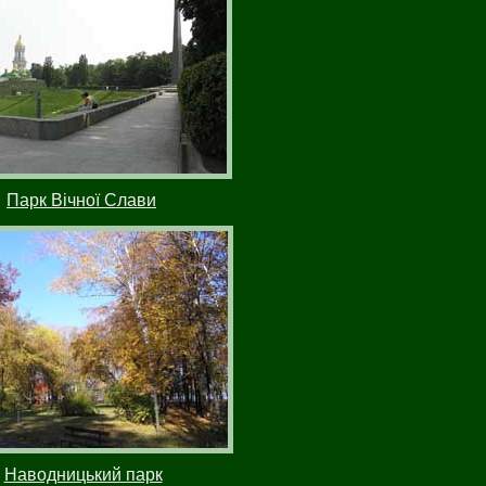
Парк Вічної Слави
Наводницький парк