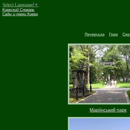
Select Language
▼
Киевский Словарь
Сады и парки Киева
Печерська
Гори
Сир
Маріїнський парк