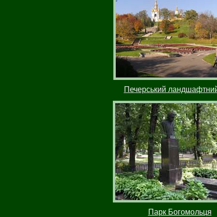
Печерський ландшафтний
Парк Богомольця