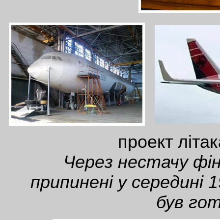
проект літак
Через нестачу фі
припинені у середині 
був го