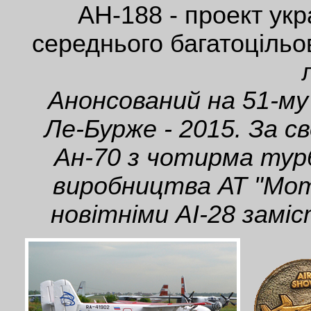
АН-188 - проект укр
середнього багатоцільо
Анонсований на 51-му
Ле-Бурже - 2015. За 
Ан-70 з чотирма ту
виробництва АТ "Мот
новітніми АІ-28 замі