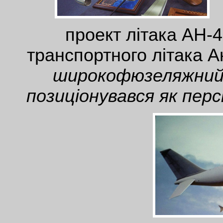
проект літака АН-4
транспортного літака А
широкофюзеляжний 
позиціонувався як пер