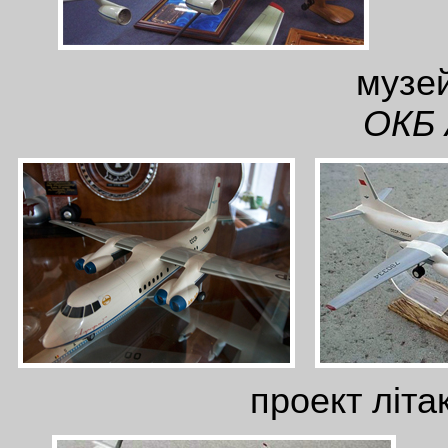
музе
ОКБ 
проект літ