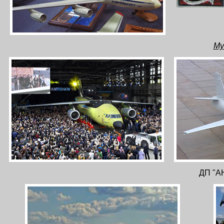
Му
ДП "А