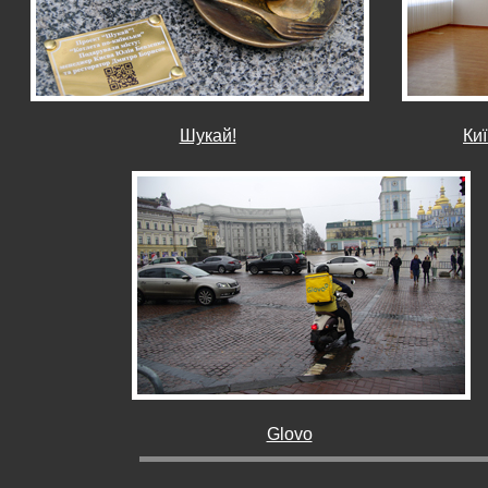
Шукай!
Киї
Glovo