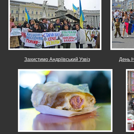
Захистимо Андріївський Узвіз
День Н