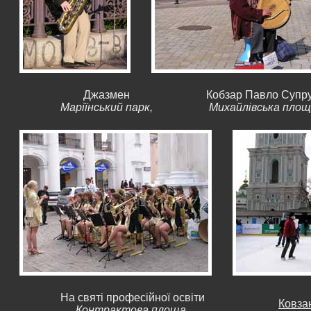
Джазмен
Кобзар Павло Супр
Маріїнський парк,
Михайлівська площ
На святі професійної освіти
Ковза
Контрактова площа,